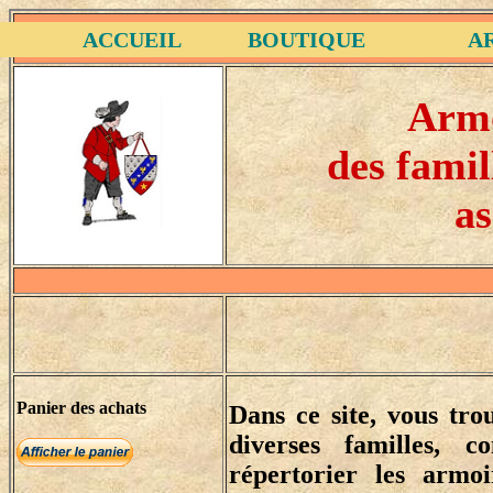
ACCUEIL
BOUTIQUE
A
Armo
des fami
as
Panier des achats
Dans ce site, vous tro
diverses familles, c
répertorier les armoi